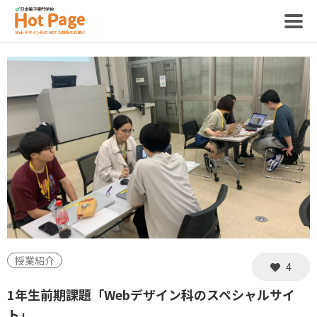
記事
ホットページって？
制作スタッフ
授業紹介
4
1年生前期課題「Webデザイン科のスペシャルサイ
ト」