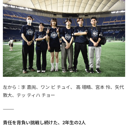
左から：李 嘉闽、ワン ビ チュイ、 高 翊晴、宮本 怜、矢代
敦大、テッ ティハ チョー
⸻
責任を背負い挑戦し続けた、2年生の2人