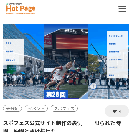
記事
ホットページって？
制作スタッフ
未分類
イベント
スポフェス
4
スポフェス公式サイト制作の裏側 ──限られた時
間、仲間と駆け抜けた──